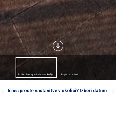
Iščeš proste nastanitve v okolici? Izberi datum
spodaj in preveri razpoložljivost in cene.
DATUM PRIHODA