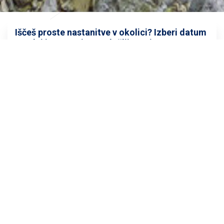
Iščeš proste nastanitve v okolici? Izberi datum
spodaj in preveri razpoložljivost in cene.
DATUM PRIHODA
DATUM ODHODA
GOSTJE
OTROCI
preveri razpoložljivost